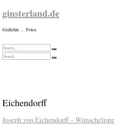
Skip
ginsterland.de
to
content
Gedichte … Fotos
Eichendorff
Joseph von Eichendorff – Wünschelrute