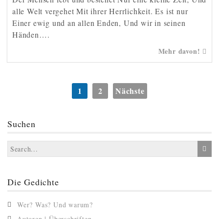
alle Welt vergehet Mit ihrer Herrlichkeit. Es ist nur
Einer ewig und an allen Enden, Und wir in seinen
Händen….
Mehr davon!
Seitennummerierung
1
2
Nächste
der
Beiträge
Suchen
Die Gedichte
Wer? Was? Und warum?
Autoren | Überschriften