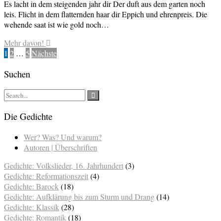
Es lacht in dem steigenden jahr dir Der duft aus dem garten noch
leis. Flicht in dem flatternden haar dir Eppich und ehrenpreis. Die
wehende saat ist wie gold noch…
Mehr davon!
Seitennummerierung
1
2
…
5
Nächste
der
Suchen
Beiträge
Die Gedichte
Wer? Was? Und warum?
Autoren | Überschriften
Gedichte: Volkslieder, 16. Jahrhundert
(3)
Gedichte: Reformationszeit
(4)
Gedichte: Barock
(18)
Gedichte: Aufklärung bis zum Sturm und Drang
(14)
Gedichte: Klassik
(28)
Gedichte: Romantik
(18)