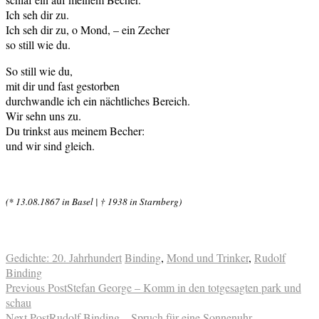
Ich seh dir zu.
Ich seh dir zu, o Mond, – ein Zecher
so still wie du.
So still wie du,
mit dir und fast gestorben
durchwandle ich ein nächtliches Bereich.
Wir sehn uns zu.
Du trinkst aus meinem Becher:
und wir sind gleich.
(* 13.08.1867 in Basel | † 1938 in Starnberg)
Gedichte: 20. Jahrhundert
Binding
,
Mond und Trinker
,
Rudolf
Binding
Previous Post
Stefan George – Komm in den totgesagten park und
schau
Next Post
Rudolf Binding – Spruch für eine Sonnenuhr