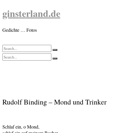
Skip
ginsterland.de
to
content
Gedichte … Fotos
Rudolf Binding – Mond und Trinker
Schlaf ein, o Mond,
schlaf ein auf meinem Becher.