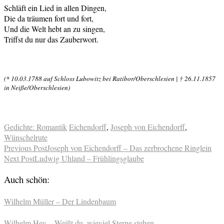
Schläft ein Lied in allen Dingen,
Die da träumen fort und fort,
Und die Welt hebt an zu singen,
Triffst du nur das Zauberwort.
(* 10.03.1788 auf Schloss Lubowitz bei Ratibor/Oberschlesien | † 26.11.1857
in Neiße/Oberschlesien)
Gedichte: Romantik
Eichendorff
,
Joseph von Eichendorff
,
Wünschelrute
Previous Post
Joseph von Eichendorff – Das zerbrochene Ringlein
Next Post
Ludwig Uhland – Frühlingsglaube
Auch schön:
Wilhelm Müller – Der Lindenbaum
Wilhelm Hey – Weißt du, wieviel Sterne stehen