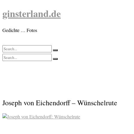
Skip
ginsterland.de
to
content
Gedichte … Fotos
Joseph von Eichendorff – Wünschelrute