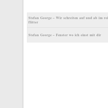
Stefan George – Wir schreiten auf und ab im re
flitter
Stefan George – Fenster wo ich einst mit dir