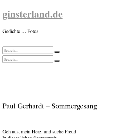
Skip
ginsterland.de
to
content
Gedichte … Fotos
Paul Gerhardt – Sommergesang
Geh aus, mein Herz, und suche Freud
In dieser lieben Sommerzeit