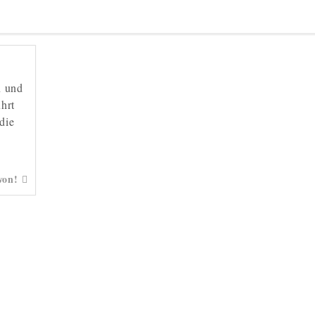
n und
hrt
die
von!