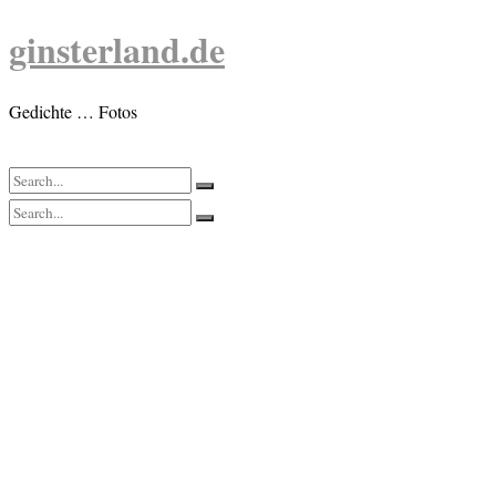
Skip
ginsterland.de
to
content
Gedichte … Fotos