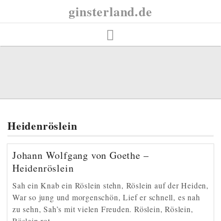
Skip
ginsterland.de
to
content
Heidenröslein
Johann Wolfgang von Goethe –
Heidenröslein
Sah ein Knab ein Röslein stehn, Röslein auf der Heiden,
War so jung und morgenschön, Lief er schnell, es nah
zu sehn, Sah’s mit vielen Freuden. Röslein, Röslein,
Röslein rot,…