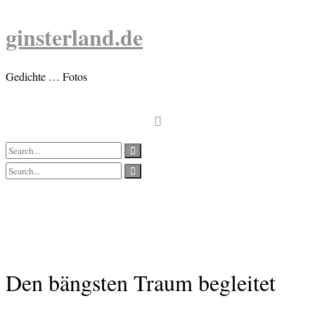
Skip
to
ginsterland.de
content
Gedichte … Fotos
Den bängsten Traum begleitet