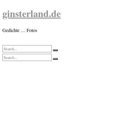
Skip
ginsterland.de
to
content
Gedichte … Fotos