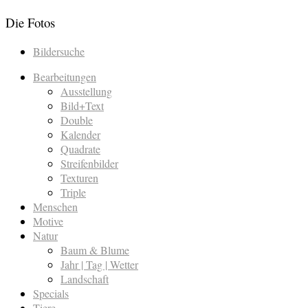
Die Fotos
Bildersuche
Bearbeitungen
Ausstellung
Bild+Text
Double
Kalender
Quadrate
Streifenbilder
Texturen
Triple
Menschen
Motive
Natur
Baum & Blume
Jahr | Tag | Wetter
Landschaft
Specials
Tiere