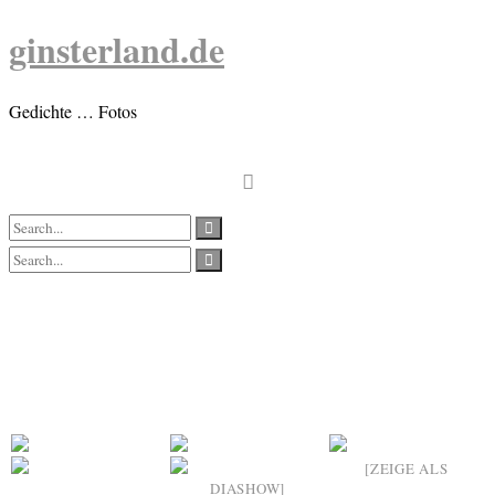
Skip
ginsterland.de
to
content
Gedichte … Fotos
[ZEIGE ALS
DIASHOW]