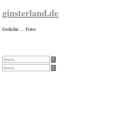
Skip
ginsterland.de
to
content
Gedichte … Fotos