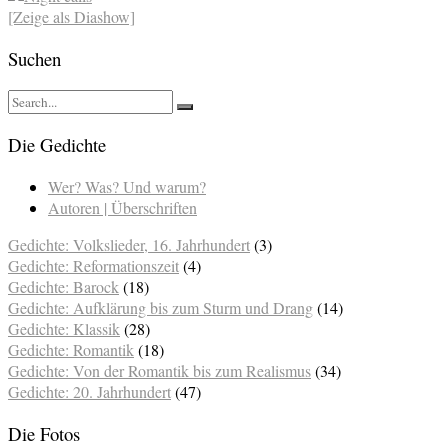
[Zeige als Diashow]
Suchen
Die Gedichte
Wer? Was? Und warum?
Autoren | Überschriften
Gedichte: Volkslieder, 16. Jahrhundert
(3)
Gedichte: Reformationszeit
(4)
Gedichte: Barock
(18)
Gedichte: Aufklärung bis zum Sturm und Drang
(14)
Gedichte: Klassik
(28)
Gedichte: Romantik
(18)
Gedichte: Von der Romantik bis zum Realismus
(34)
Gedichte: 20. Jahrhundert
(47)
Die Fotos