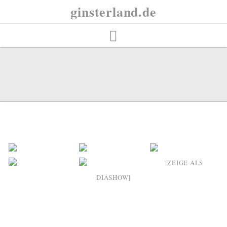
Skip
ginsterland.de
to
content
[ZEIGE ALS
DIASHOW]