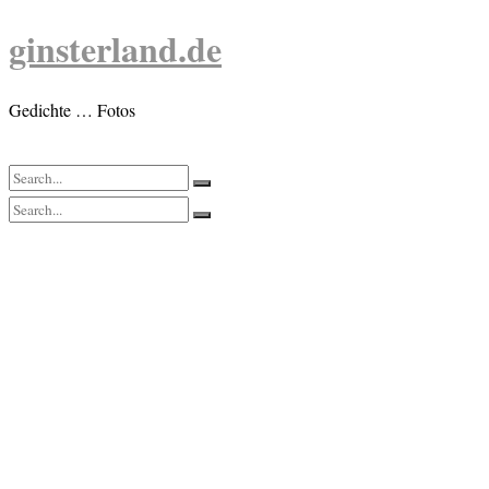
Skip
ginsterland.de
to
content
Gedichte … Fotos