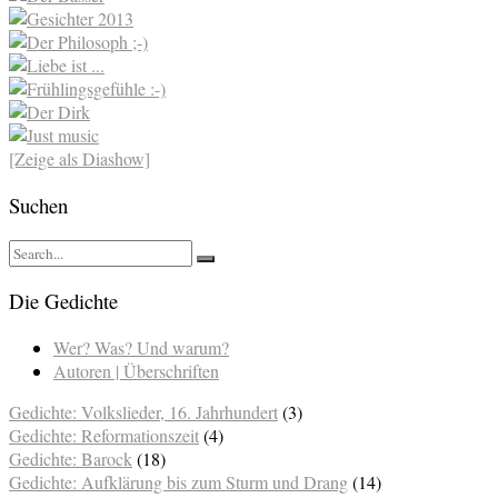
[Zeige als Diashow]
Suchen
Die Gedichte
Wer? Was? Und warum?
Autoren | Überschriften
Gedichte: Volkslieder, 16. Jahrhundert
(3)
Gedichte: Reformationszeit
(4)
Gedichte: Barock
(18)
Gedichte: Aufklärung bis zum Sturm und Drang
(14)