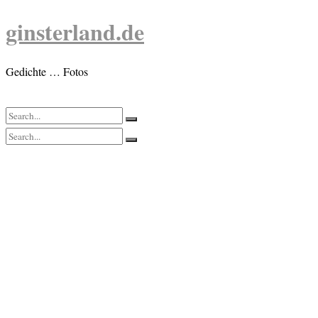
Skip
ginsterland.de
to
content
Gedichte … Fotos