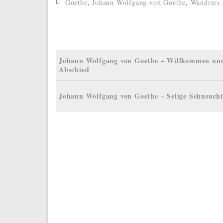
Goethe
,
Johann Wolfgang von Goethe
,
Wandrers 
Johann Wolfgang von Goethe – Willkommen un
Abschied
Johann Wolfgang von Goethe – Selige Sehnsuch