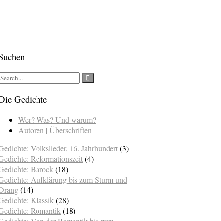
Suchen
Die Gedichte
Wer? Was? Und warum?
Autoren | Überschriften
Gedichte: Volkslieder, 16. Jahrhundert
(3)
Gedichte: Reformationszeit
(4)
Gedichte: Barock
(18)
Gedichte: Aufklärung bis zum Sturm und
Drang
(14)
Gedichte: Klassik
(28)
Gedichte: Romantik
(18)
Gedichte: Von der Romantik bis zum