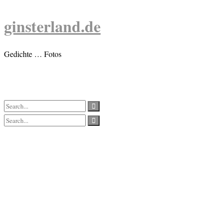
Skip
to
ginsterland.de
content
Gedichte … Fotos