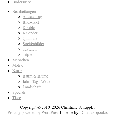
Bildersuche
Bearbeitungen
Ausstellung
Bild+Text
Double
Kalender
Quadrate
Streifenbilder
Texturen
Triple
Menschen
Motive
Natur
Baum & Blume
Jahr | Tag | Wetter
Landschaft
Specials
Tiere
Copyright © 2010–2026 Christiane Schüppler
Proudly powered by WordPress
|
Theme by:
Dimitrakopoulos