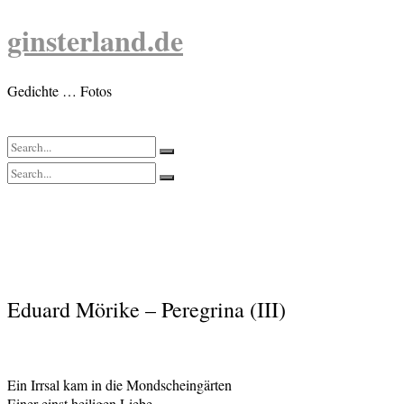
Skip
ginsterland.de
to
content
Gedichte … Fotos
Eduard Mörike – Peregrina (III)
Ein Irrsal kam in die Mondscheingärten
Einer einst heiligen Liebe.